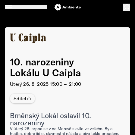
10. narozeniny
Lokálu U Caipla
Úterý
26. 8. 2025 15:00 –⁠⁠⁠⁠⁠⁠ 21:00
Sdílet
Brněnský Lokál oslavil 10.
narozeniny
V úterý 26. srpna se v na Moravě slavilo ve velkém. Byla
hudba, dobré jídlo, slavnostní nálada a pivo teklo proudem.