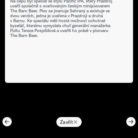
Na čepu byl speciál ve stylu Pacific IPA, který Prazdroj
uvařil společně s oceňovaným českým minipivovarem
The Barn Beer. Pivo se jmenuje Sehraný a existuje ve
dvou verzích, jedna je uvařena v Prazdroji a druhá
v Barnu. Ke speciálu měli hosté možnost ochutnat
kyseláč, kterému vymyslela chuť generální manažerka
Pultu Tereza Pospíšilová a uvařili ho právě v pivovaru
The Barn Beer.
Zavřít