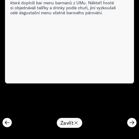
které doplnili bar menu barmanů z UMu. Někteří hosté
si objednávali talířky a drinky podle chuti, jiní vyzkoušeli
celé degustační menu včetně barového párování.
Zavřít