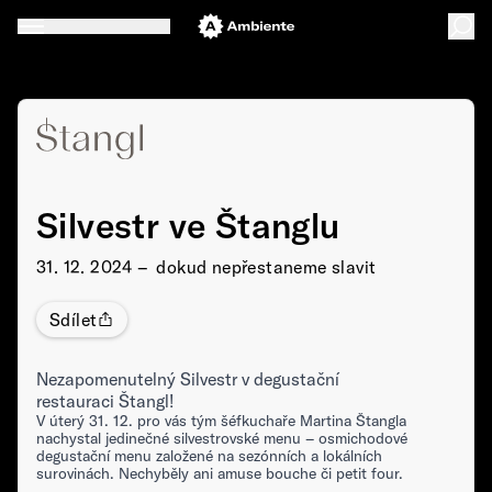
Silvestr ve Štanglu
31. 12. 2024 –⁠⁠⁠⁠⁠⁠ dokud nepřestaneme slavit
Sdílet
Nezapomenutelný Silvestr v degustační
restauraci Štangl!
V úterý 31. 12. pro vás tým šéfkuchaře Martina Štangla
nachystal jedinečné silvestrovské menu – osmichodové
degustační menu založené na sezónních a lokálních
surovinách. Nechyběly ani amuse bouche či petit four.