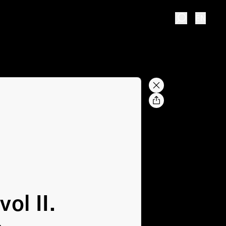
EN
ol II.