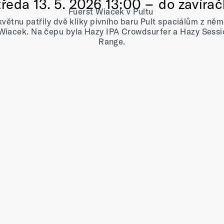
tředa
13. 5. 2026 13:00 –⁠⁠⁠⁠⁠⁠ do zavíra
Fuerst Wiacek v Pultu
 květnu patřily dvě kliky pivního baru Pult spaciálům z n
 Wiacek. Na čepu byla Hazy IPA Crowdsurfer a Hazy Sess
Range.