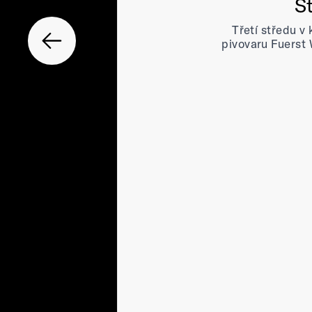
S
Třetí středu v
pivovaru Fuerst