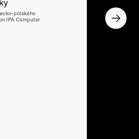
čky
ěmecko-polského
ion IPA Computer